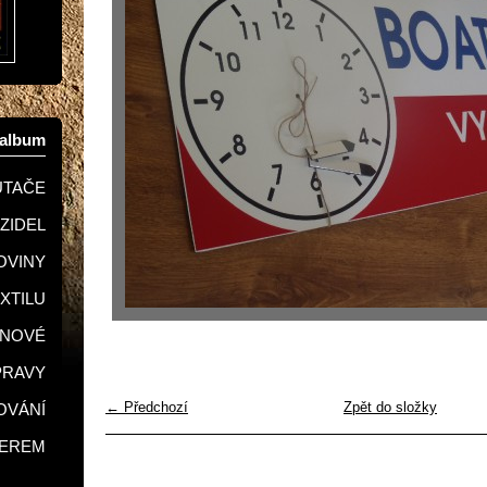
oalbum
UTAČE
OZIDEL
KOVINY
EXTILU
GNOVÉ
PRAVY
← Předchozí
Zpět do složky
LOVÁNÍ
SEREM