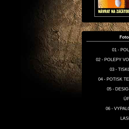
Fot
01 - PO
02 - POLEPY V
03 - TIS
04 - POTISK T
05 - DESI
Ú
06 - VYPA
LA