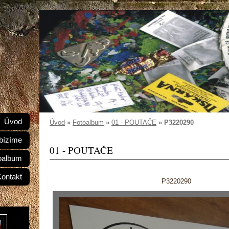
Úvod
Úvod
»
Fotoalbum
»
01 - POUTAČE
»
P3220290
bízíme
01 - POUTAČE
oalbum
Kontakt
P3220290