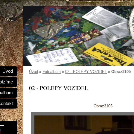
Úvod
Úvod
»
Fotoalbum
»
02 - POLEPY VOZIDEL
»
Obraz3105
bízíme
02 - POLEPY VOZIDEL
oalbum
Kontakt
Obraz3105