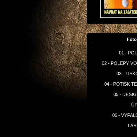
Fot
01 - PO
02 - POLEPY V
03 - TIS
04 - POTISK T
05 - DESI
Ú
06 - VYPA
LA