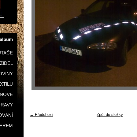
oalbum
UTAČE
OZIDEL
KOVINY
EXTILU
GNOVÉ
PRAVY
← Předchozí
Zpět do složky
LOVÁNÍ
SEREM