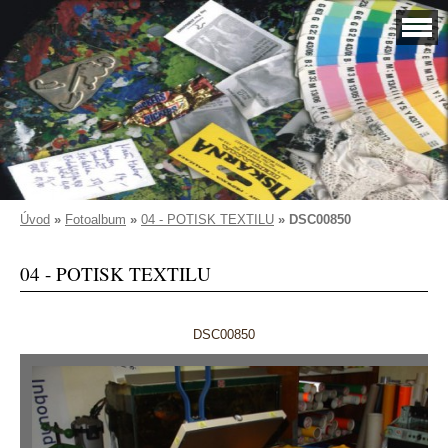
Úvod
»
Fotoalbum
»
04 - POTISK TEXTILU
»
DSC00850
04 - POTISK TEXTILU
DSC00850