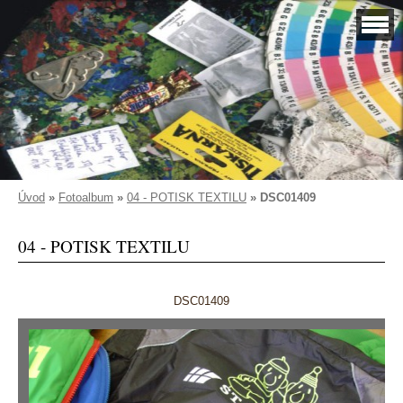
Úvod
»
Fotoalbum
»
04 - POTISK TEXTILU
»
DSC01409
04 - POTISK TEXTILU
DSC01409