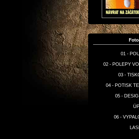
Fot
01 - PO
02 - POLEPY V
03 - TIS
04 - POTISK T
05 - DESI
Ú
06 - VYPA
LA