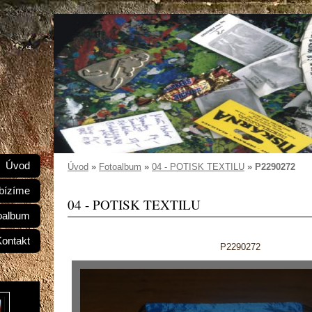
Úvod
Úvod
»
Fotoalbum
»
04 - POTISK TEXTILU
»
P2290272
bízíme
04 - POTISK TEXTILU
oalbum
Kontakt
P2290272