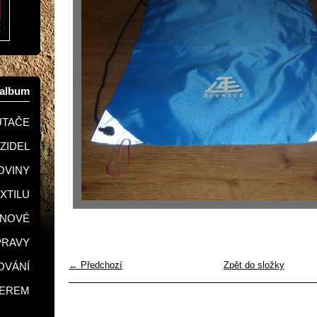
oalbum
UTAČE
OZIDEL
KOVINY
EXTILU
GNOVÉ
PRAVY
← Předchozí
Zpět do složky
LOVÁNÍ
SEREM