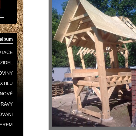
oalbum
UTAČE
OZIDEL
KOVINY
EXTILU
GNOVÉ
PRAVY
LOVÁNÍ
SEREM