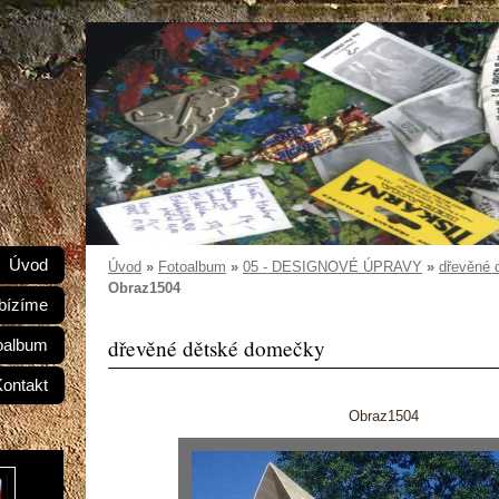
Úvod
Úvod
»
Fotoalbum
»
05 - DESIGNOVÉ ÚPRAVY
»
dřevěné 
Obraz1504
bízíme
dřevěné dětské domečky
oalbum
Kontakt
Obraz1504