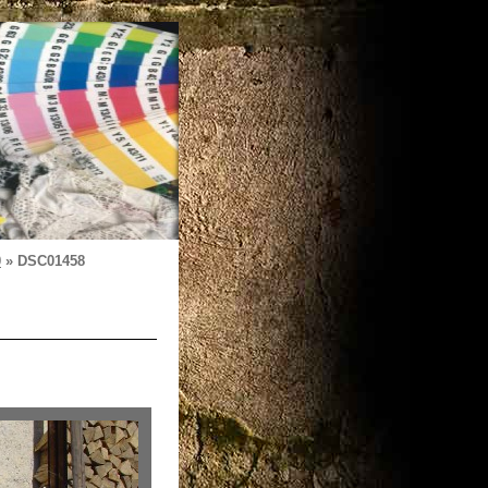
0
»
DSC01458