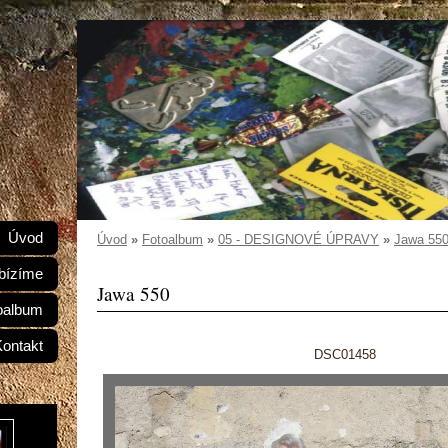
Úvod
Úvod
»
Fotoalbum
»
05 - DESIGNOVÉ ÚPRAVY
»
Jawa 55
bízíme
Jawa 550
oalbum
Kontakt
DSC01458