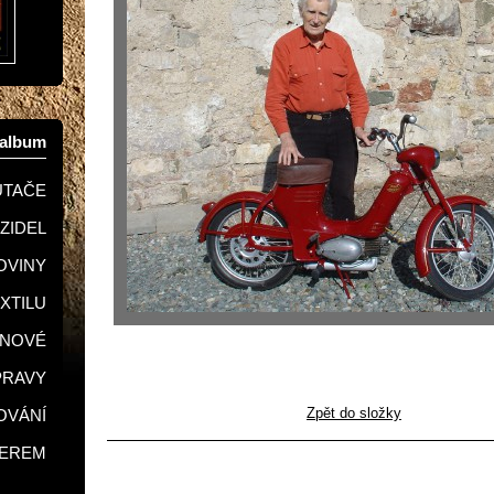
oalbum
UTAČE
OZIDEL
KOVINY
EXTILU
GNOVÉ
PRAVY
Zpět do složky
LOVÁNÍ
SEREM