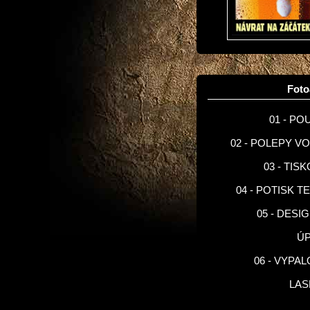
Fot
01 - PO
02 - POLEPY V
03 - TIS
04 - POTISK T
05 - DESI
Ú
06 - VYPA
LA