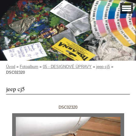
Úvod
»
Fotoalbum
»
05 - DESIGNOVÉ ÚPRAVY
»
jeep cj5
»
DSC02320
jeep cj5
DSC02320