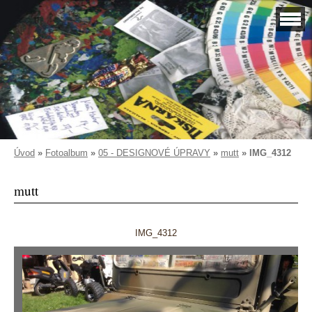
Úvod
»
Fotoalbum
»
05 - DESIGNOVÉ ÚPRAVY
»
mutt
»
IMG_4312
mutt
IMG_4312