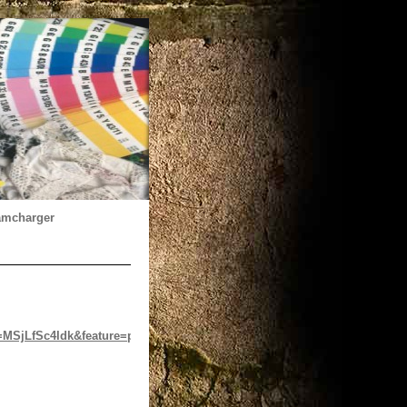
amcharger
=MSjLfSc4Idk&feature=plcp