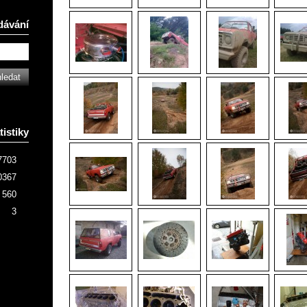
dávání
tistiky
7703
0367
560
3