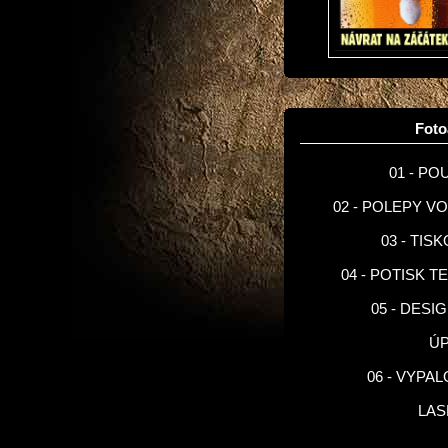
Fot
01 - PO
02 - POLEPY V
03 - TIS
04 - POTISK T
05 - DESI
Ú
06 - VYPA
LA