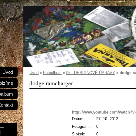
Úvod
Úvod
»
Fotoalbum
»
05 - DESIGNOVÉ ÚPRAVY
»
dodge r
dodge ramcharger
bízíme
oalbum
Kontakt
http://www.youtube.com/watch?v
Datum:
27. 10. 2012
Fotografií:
0
Složek:
0