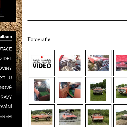
oalbum
Fotografie
UTAČE
OZIDEL
KOVINY
EXTILU
GNOVÉ
PRAVY
LOVÁNÍ
SEREM